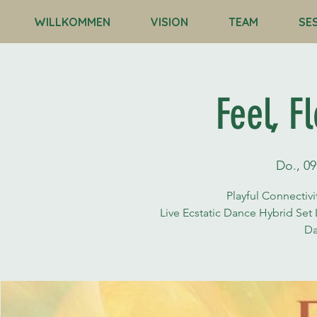
WILLKOMMEN
VISION
TEAM
SE
Feel, 
Do., 09
Playful Connecti
Live Ecstatic Dance Hybrid Set
Da