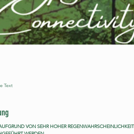
e Text
ung
T AUFGRUND VON SEHR HOHER REGENWAHRSCHEINLICHKEI
HGEFÜHRT WERDEN. 