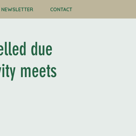
NEWSLETTER
CONTACT
lled due
vity meets